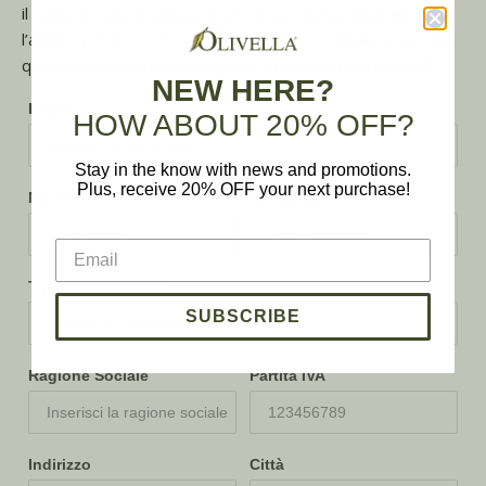
il made in Italy, la passione per la cosmetica naturale e
l’amore per noi stessi e per l'ambiente. Compila la scheda
qui sotto e scopri i vantaggi e le soluzioni a te riservati!
NEW HERE?
Email
HOW ABOUT 20% OFF?
Stay in the know with news and promotions.
Plus, receive 20% OFF your next purchase!
Nome
Cognome
Tipologia negozio
SUBSCRIBE
Ragione Sociale
Partita IVA
Indirizzo
Città