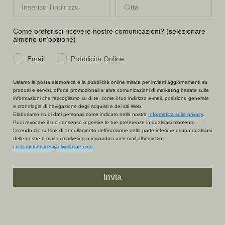
Come preferisci ricevere nostre comunicazioni? (selezionare
almeno un'opzione)
Email
Pubblicità Online
Usiamo la posta elettronica e la pubblicità online mirata per inviarti aggiornamenti su
prodotti e servizi, offerte promozionali e altre comunicazioni di marketing basate sulle
informazioni che raccogliamo su di te, come il tuo indirizzo e-mail, posizione generale
e cronologia di navigazione degli acquisti e dei siti Web.
Elaboriamo i tuoi dati personali come indicato nella nostra
Informativa sulla privacy
.
Puoi revocare il tuo consenso o gestire le tue preferenze in qualsiasi momento
facendo clic sul link di annullamento dell'iscrizione nella parte inferiore di una qualsiasi
delle nostre e-mail di marketing o inviandoci un'e-mail all'indirizzo
customerservices@olivellaline.com
Invia