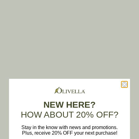
ESAURITO
Aggiungi al carrello
MASCHERA CAPELLI
NEW HERE?
ALL'OLIO DI OLIVA - FEED
PREZZO SCONTATO
€32,99
HOW ABOUT 20% OFF?
YOUR HAIR
(4.5)
Stay in the know with news and promotions.
Plus, receive 20% OFF your next purchase!